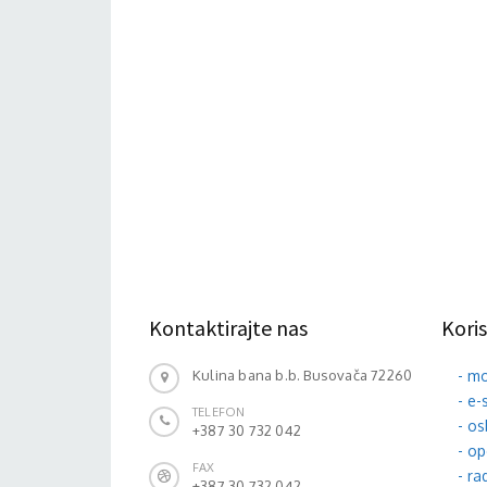
Kontaktirajte nas
Koris
Kulina bana b.b. Busovača 72260
- m
- e-
TELEFON
- o
+387 30 732 042
- o
FAX
- r
+387 30 732 042