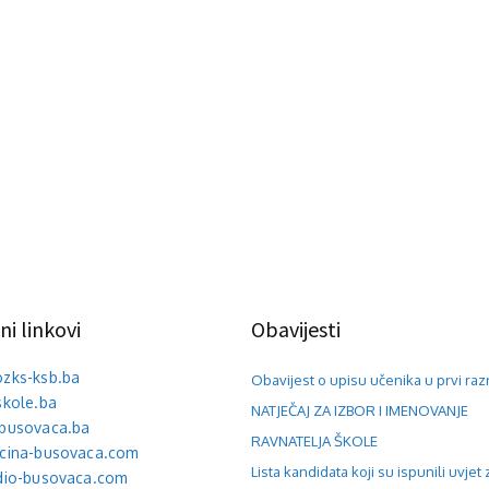
ni linkovi
Obavijesti
ozks-ksb.ba
Obavijest o upisu učenika u prvi raz
skole.ba
NATJEČAJ ZA IZBOR I IMENOVANJE
sbusovaca.ba
RAVNATELJA ŠKOLE
pcina-busovaca.com
Lista kandidata koji su ispunili uvjet 
adio-busovaca.com