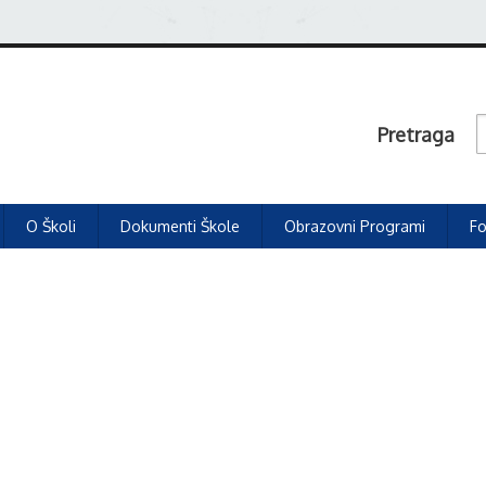
Pretraga
O Školi
Dokumenti Škole
Obrazovni Programi
Fo