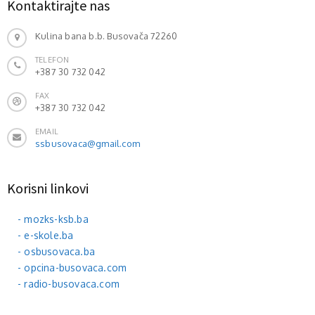
Kontaktirajte nas
Kulina bana b.b. Busovača 72260
TELEFON
+387 30 732 042
FAX
+387 30 732 042
EMAIL
ssbusovaca@gmail.com
Korisni linkovi
- mozks-ksb.ba
- e-skole.ba
- osbusovaca.ba
- opcina-busovaca.com
- radio-busovaca.com