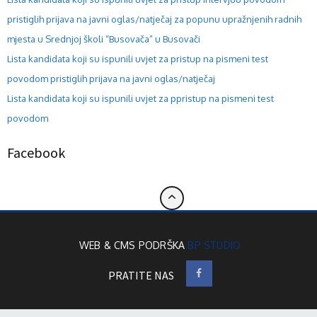
pristiglih prijava na javni oglas/natječaj za popunu upražnjenih radnih
mjesta u Srednjoj školi “Busovača” u Busovači
Lista kandidata koji su ispunili uvjet za pristup na pismeni test
povodom pristiglih prijava na javni oglas/natječaj
Lista kandidata koji su ispunili uvjet za ppristup na pismeni test
povodom
Facebook
WEB & CMS PODRŠKA
BP STUDIO
PRATITE NAS