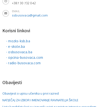
+387 30 732 042
EMAIL
ssbusovaca@gmail.com
Korisni linkovi
- mozks-ksb.ba
- e-skole.ba
- osbusovaca.ba
- opcina-busovaca.com
- radio-busovaca.com
Obavijesti
Obavijest o upisu učenika u prvi razred
NATJEČAJ ZA IZBOR I IMENOVANJE RAVNATELJA ŠKOLE
Lista kandidata koji su ispunili uvjet za pristup intervjuu povodom