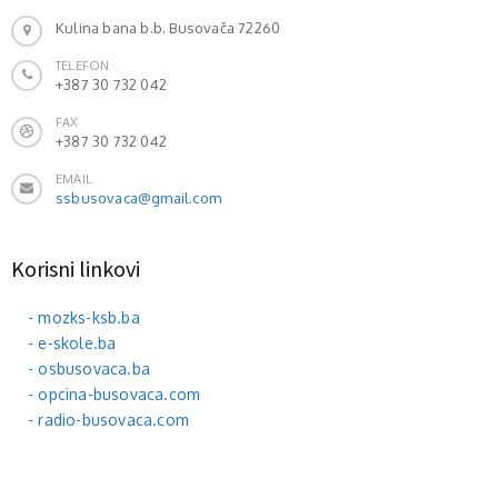
Kulina bana b.b. Busovača 72260
TELEFON
+387 30 732 042
FAX
+387 30 732 042
EMAIL
ssbusovaca@gmail.com
Korisni linkovi
- mozks-ksb.ba
- e-skole.ba
- osbusovaca.ba
- opcina-busovaca.com
- radio-busovaca.com