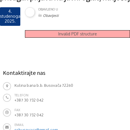
OBJAVLJENO U
4.
Obavijesti
studenoga
2025.
Invalid PDF structure
Kontaktirajte nas
Kulina bana b.b. Busovača 72260
TELEFON
+387 30 732 042
FAX
+387 30 732 042
EMAIL
ssbusovaca@gmail.com