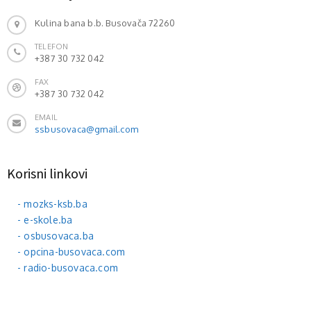
Kulina bana b.b. Busovača 72260
TELEFON
+387 30 732 042
FAX
+387 30 732 042
EMAIL
ssbusovaca@gmail.com
Korisni linkovi
- mozks-ksb.ba
- e-skole.ba
- osbusovaca.ba
- opcina-busovaca.com
- radio-busovaca.com