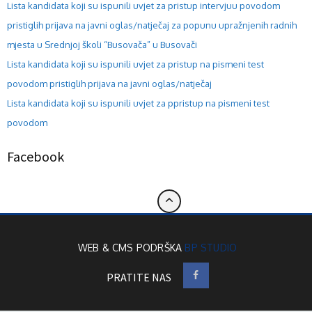
Lista kandidata koji su ispunili uvjet za pristup intervjuu povodom
pristiglih prijava na javni oglas/natječaj za popunu upražnjenih radnih
mjesta u Srednjoj školi “Busovača” u Busovači
Lista kandidata koji su ispunili uvjet za pristup na pismeni test
povodom pristiglih prijava na javni oglas/natječaj
Lista kandidata koji su ispunili uvjet za ppristup na pismeni test
povodom
Facebook
WEB & CMS PODRŠKA
BP STUDIO
PRATITE NAS