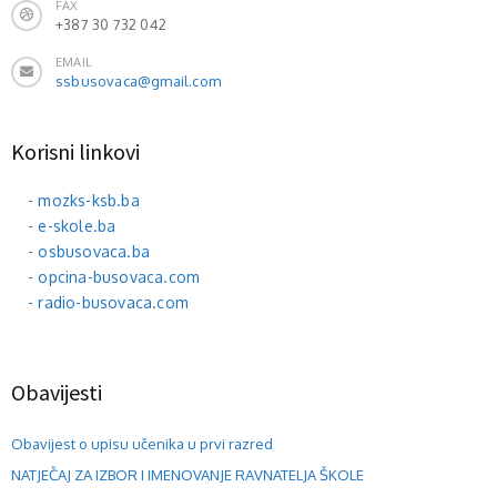
FAX
+387 30 732 042
EMAIL
ssbusovaca@gmail.com
Korisni linkovi
- mozks-ksb.ba
- e-skole.ba
- osbusovaca.ba
- opcina-busovaca.com
- radio-busovaca.com
Obavijesti
Obavijest o upisu učenika u prvi razred
NATJEČAJ ZA IZBOR I IMENOVANJE RAVNATELJA ŠKOLE