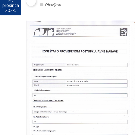
14.
Obavijesti
prosinca
2023.