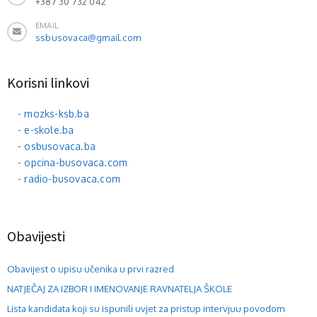
+387 30 732 042
EMAIL
ssbusovaca@gmail.com
Korisni linkovi
- mozks-ksb.ba
- e-skole.ba
- osbusovaca.ba
- opcina-busovaca.com
- radio-busovaca.com
Obavijesti
Obavijest o upisu učenika u prvi razred
NATJEČAJ ZA IZBOR I IMENOVANJE RAVNATELJA ŠKOLE
Lista kandidata koji su ispunili uvjet za pristup intervjuu povodom