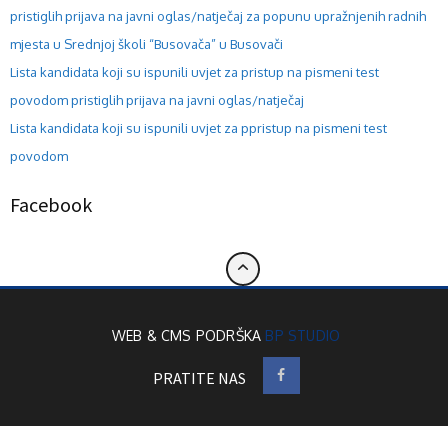
pristiglih prijava na javni oglas/natječaj za popunu upražnjenih radnih
mjesta u Srednjoj školi “Busovača” u Busovači
Lista kandidata koji su ispunili uvjet za pristup na pismeni test
povodom pristiglih prijava na javni oglas/natječaj
Lista kandidata koji su ispunili uvjet za ppristup na pismeni test
povodom
Facebook
WEB & CMS PODRŠKA
BP STUDIO
PRATITE NAS