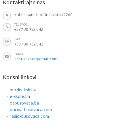
Kontaktirajte nas
Kulina bana b.b. Busovača 72260
TELEFON
+387 30 732 042
FAX
+387 30 732 042
EMAIL
ssbusovaca@gmail.com
Korisni linkovi
- mozks-ksb.ba
- e-skole.ba
- osbusovaca.ba
- opcina-busovaca.com
- radio-busovaca.com