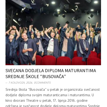
SVEČANA DODJELA DIPLOMA MATURANTIMA
SREDNJE ŠKOLE “BUSOVAČA”
7 KOLOVOZA, 2026,
0COMMENTS
Srednja škola “Busovača” u petak je organizirala svečanost
dodjele diploma svojim maturanticama i maturantima. U
kino dvorani Theatre u petak, 17. lipnja 2016. godine
održana je svečanost dodjele diploma maturantima Srednje