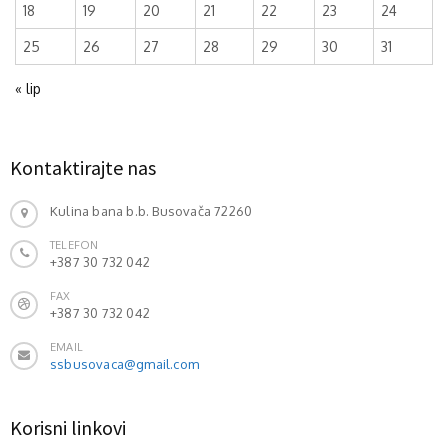
18
19
20
21
22
23
24
25
26
27
28
29
30
31
« lip
Kontaktirajte nas
Kulina bana b.b. Busovača 72260
TELEFON
+387 30 732 042
FAX
+387 30 732 042
EMAIL
ssbusovaca@gmail.com
Korisni linkovi