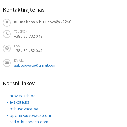
Kontaktirajte nas
Kulina bana b.b. Busovača 72260
TELEFON
+387 30 732 042
FAX
+387 30 732 042
EMAIL
ssbusovaca@gmail.com
Korisni linkovi
- mozks-ksb.ba
- e-skole.ba
- osbusovaca.ba
- opcina-busovaca.com
- radio-busovaca.com