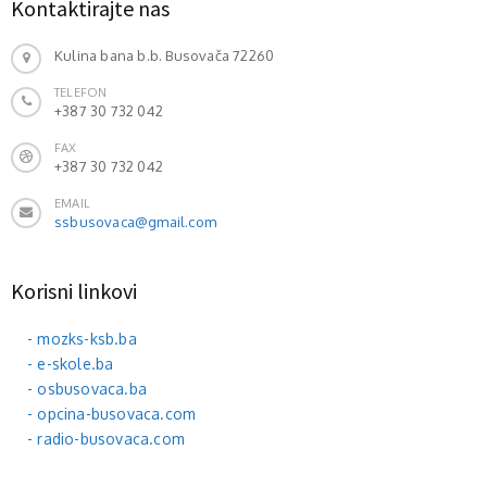
Kontaktirajte nas
Kulina bana b.b. Busovača 72260
TELEFON
+387 30 732 042
FAX
+387 30 732 042
EMAIL
ssbusovaca@gmail.com
Korisni linkovi
- mozks-ksb.ba
- e-skole.ba
- osbusovaca.ba
- opcina-busovaca.com
- radio-busovaca.com